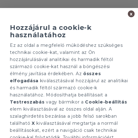
x
Hozzájárul a cookie-k
használatához
Minden ügynökségnek saját tulajdonosa van és önállóan
Ez az oldal a megfelelő működéshez szükséges
működik.
technikai cookie-kat, valamint az Ön
ÁRFOLYAM 05/08/2026
hozzájárulásával analitikai és harmadik féltől
EUR 362.34 HUF
származó cookie-kat használ a böngészési
élmény javítása érdekében. Az
összes
CÉGÜNK
ELÉRHETŐSÉGEINK
elfogadása
kiválasztásával hozzájárul az analitikai
Gruppo T.F.M. Szolgáltató
tecnocasa.hu
és harmadik féltől származó cookie-k
Zrt.
Gruppo T.F.M. Szolgáltató
használatához. Módosíthatja beállításait a
Rólunk
Zrt.
A Tecnocasa csoport
Testreszabás
vagy bármikor a
Cookie-beállítás
1068 Budapest, Király
Munkát keresel?
utca 102
elem kiválasztásával az összes oldal alján. A
+36 1 352 1900
szalaghirdetés bezárása a jobb felső sarokban
info@tecnocasa.hu
található
X
kiválasztásával megtartja a normál
beállításokat, ezért a navigáció csak technikai
cookie-kal folytatódik. További információért