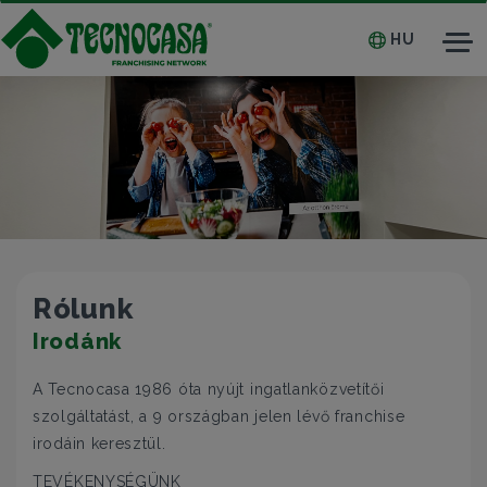
HU
Tog
nav
Rólunk
Irodánk
A Tecnocasa 1986 óta nyújt ingatlanközvetítői
szolgáltatást, a 9 országban jelen lévő franchise
irodáin keresztül.
TEVÉKENYSÉGÜNK