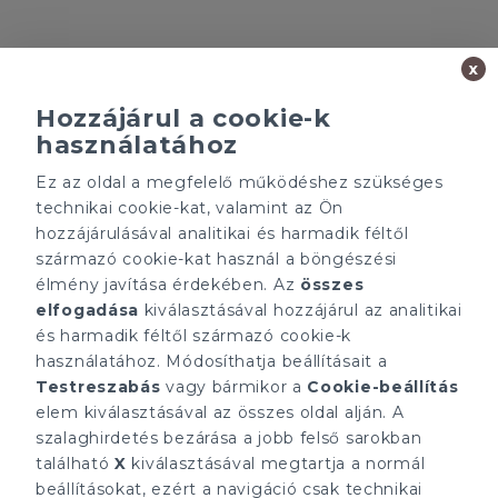
x
Hozzájárul a cookie-k
használatához
Ez az oldal a megfelelő működéshez szükséges
Minden ügynökségnek saját tulajdonosa van és önállóan
technikai cookie-kat, valamint az Ön
működik.
hozzájárulásával analitikai és harmadik féltől
ÁRFOLYAM 05/08/2026
származó cookie-kat használ a böngészési
EUR 362.34 HUF
élmény javítása érdekében. Az
összes
elfogadása
kiválasztásával hozzájárul az analitikai
CÉGÜNK
ELÉRHETŐSÉGEINK
és harmadik féltől származó cookie-k
Gruppo T.F.M. Szolgáltató
tecnocasa.hu
használatához. Módosíthatja beállításait a
Zrt.
Gruppo T.F.M. Szolgáltató
Testreszabás
vagy bármikor a
Cookie-beállítás
Rólunk
Zrt.
A Tecnocasa csoport
elem kiválasztásával az összes oldal alján. A
1068 Budapest, Király
Munkát keresel?
utca 102
szalaghirdetés bezárása a jobb felső sarokban
+36 1 352 1900
található
X
kiválasztásával megtartja a normál
info@tecnocasa.hu
beállításokat, ezért a navigáció csak technikai