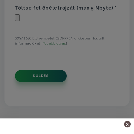
Töltse fel önéletrajzát (max 5 Mbyte) *
679/2016 EU rendelet (GDPR) 13. cikkében foglalt
információkat [
Tovább olvas
]
KÜLDÉS
x