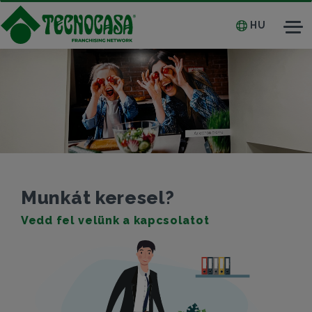
HU
Tog
nav
Munkát keresel?
Vedd fel velünk a kapcsolatot