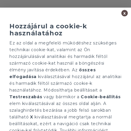
x
Hozzájárul a cookie-k
használatához
Minden ügynökségnek saját tulajdonosa van és önállóan
Ez az oldal a megfelelő működéshez szükséges
működik.
technikai cookie-kat, valamint az Ön
ÁRFOLYAM 06/08/2026
hozzájárulásával analitikai és harmadik féltől
EUR 363.03 HUF
származó cookie-kat használ a böngészési
élmény javítása érdekében. Az
összes
CÉGÜNK
ELÉRHETŐSÉGEINK
elfogadása
kiválasztásával hozzájárul az analitikai
Gruppo T.F.M. Szolgáltató
tecnocasa.hu
és harmadik féltől származó cookie-k
Zrt.
Gruppo T.F.M. Szolgáltató
használatához. Módosíthatja beállításait a
Rólunk
Zrt.
A Tecnocasa csoport
Testreszabás
vagy bármikor a
Cookie-beállítás
1068 Budapest, Király
Munkát keresel?
utca 102
elem kiválasztásával az összes oldal alján. A
+36 1 352 1900
szalaghirdetés bezárása a jobb felső sarokban
info@tecnocasa.hu
található
X
kiválasztásával megtartja a normál
beállításokat, ezért a navigáció csak technikai
cookie-kal folytatódik. További információért