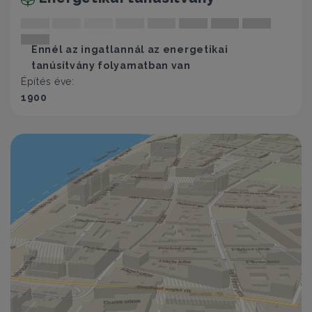
számára, akik egy elegáns, felújított belvárosi
otthont keresnek Budapest egyik legértékesebb
lokációjában, vagy hosszú távon is biztos értéket
Ennél az ingatlannál az energetikai
képviselő befektetésben gondolkodnak.
tanúsítvány folyamatban van
Építés éve:
A hirdetés tájékoztató jellegű.
1900