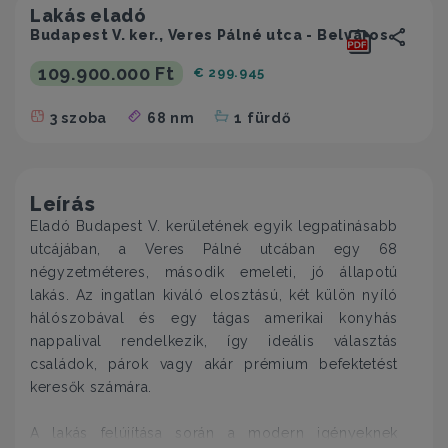
Lakás eladó
Budapest V. ker., Veres Pálné utca - Belváros
109.900.000 Ft
€ 299.945
3 szoba
68 nm
1 fürdő
Leírás
Eladó Budapest V. kerületének egyik legpatinásabb
utcájában, a Veres Pálné utcában egy 68
négyzetméteres, második emeleti, jó állapotú
lakás. Az ingatlan kiváló elosztású, két külön nyíló
hálószobával és egy tágas amerikai konyhás
nappalival rendelkezik, így ideális választás
családok, párok vagy akár prémium befektetést
keresők számára.
A lakás felújítása során a modern igényeknek